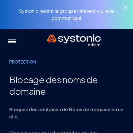
Aller
Panneau de gestion des cookies
au
Systonic rejoint le groupe inherent →
Lire le
contenu
communiqué
principal
PROTECTION
Blocage des noms de
domaine
Bloquez des centaines de Noms de domaine en un
clic.
Ce service permet d’empêcher, en une