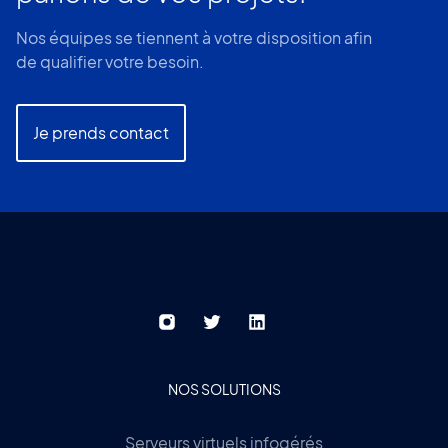
750
16/07/2012
GoDaddy
Site
16/07/2012
actif
Nos équipes se tiennent à votre disposition afin
EUR
16/07/2012
d'annuaire
de qualifier votre besoin.
de
magasins
Page
bio
inaccessible
en
Je prends contact
France
16/07/2012
16/07/2012
NOS SOLUTIONS
Serveurs virtuels infogérés