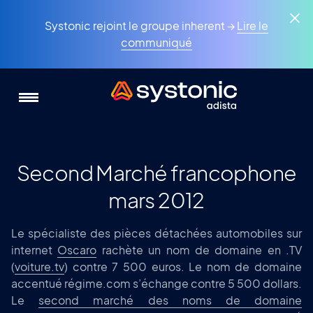
Aller
Panneau de gestion des cookies
au
Systonic rejoint le groupe inherent →
Lire le
contenu
communiqué
principal
Second Marché francophone
mars 2012
Le spécialiste des pièces détachées automobiles sur
internet
Oscaro
rachète un nom de domaine en .TV
(
voiture.tv
) contre 7 500 euros. Le nom de domaine
accentué régime.com s’échange contre 5 500 dollars.
Le
second marché des noms de domaine