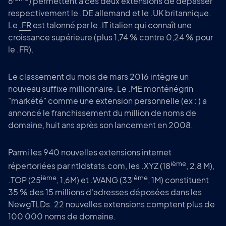
6
) permettent à ces deux extensions de dépasser
respectivement le .DE allemand et le .UK britannique.
Le
.FR
est talonné par le .IT italien qui connaît une
croissance supérieure (plus 1,74 % contre 0,24 % pour
le .FR).
Le classement du mois de mars 2016 intègre un
nouveau suffixe millionnaire. Le .ME monténégrin
"markété" comme une extension personnelle (ex : ) a
annoncé le franchissement du million de noms de
domaine, huit ans après son lancement en 2008.
Parmi les 940 nouvelles extensions internet
ième
répertoriées par ntldstats.com, les .XYZ (18
, 2,8 M),
ième
ième
.TOP (25
, 1,6M) et .WANG (33
, 1M) constituent
35 % des 15 millions d'adresses déposées dans les
NewgTLDs. 22 nouvelles extensions comptent plus de
100 000 noms de domaine.