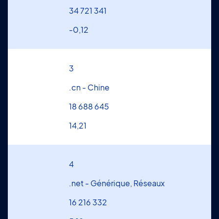
34 721 341
-0,12
3
.cn - Chine
18 688 645
14,21
4
.net - Générique, Réseaux
16 216 332