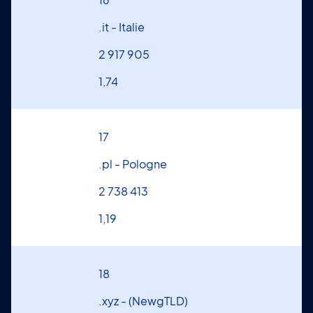
.it - Italie
2 917 905
1,74
17
.pl - Pologne
2 738 413
1,19
18
.xyz - (NewgTLD)