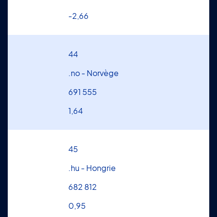
-2,66
44
.no - Norvège
691 555
1,64
45
.hu - Hongrie
682 812
0,95