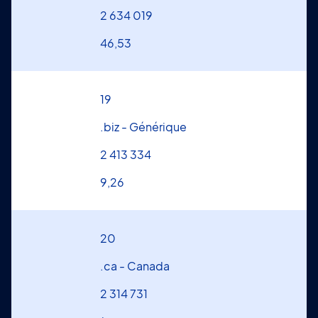
2 634 019
46,53
19
.biz - Générique
2 413 334
9,26
20
.ca - Canada
2 314 731