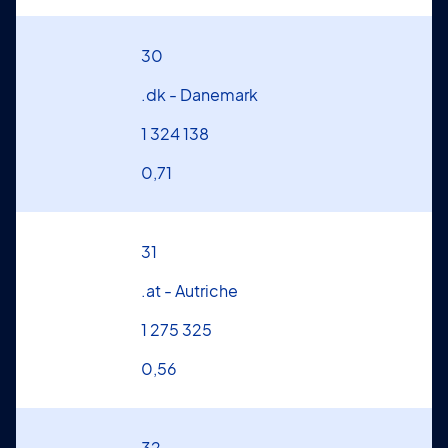
30
.dk - Danemark
1 324 138
0,71
31
.at - Autriche
1 275 325
0,56
32