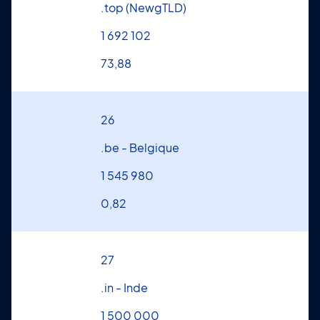
.top (NewgTLD)
1 692 102
73,88
26
.be - Belgique
1 545 980
0,82
27
.in - Inde
1 500 000