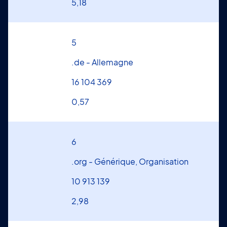
5,18
5
.de - Allemagne
16 104 369
0,57
6
.org - Générique, Organisation
10 913 139
2,98