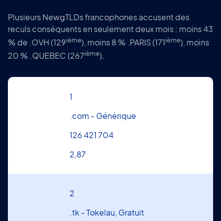
Plusieurs NewgTLDs francophones accusent des
reculs conséquents en seulement deux mois : moins 43
ième
ième
% de .OVH (129
), moins 8 % .PARIS (171
), moins
ième
20 % .QUEBEC (267
).
1
.com - Générique
126 421 704
2,87
2
.tk - Tokelau, Gratuit