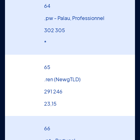
64
.pw - Palau, Professionnel
302 305
*
65
.ren (NewgTLD)
291 246
23,15
66