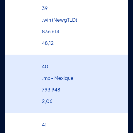
39
.win (NewgTLD)
836 614
48,12
40
.mx - Mexique
793 948
2,06
41