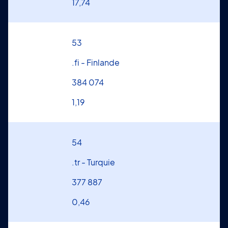
17,74
53
.fi - Finlande
384 074
1,19
54
.tr - Turquie
377 887
0,46