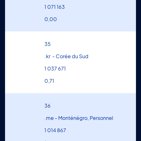
1 071 163
0,00
35
.kr - Corée du Sud
1 037 671
0,71
36
.me - Monténégro, Personnel
1 014 867