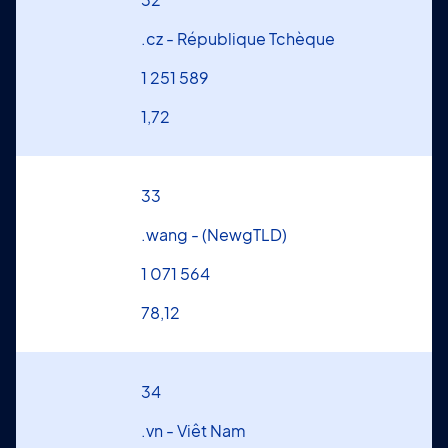
.cz - République Tchèque
1 251 589
1,72
33
.wang - (NewgTLD)
1 071 564
78,12
34
.vn - Viêt Nam