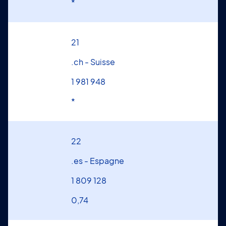
*
21
.ch - Suisse
1 981 948
*
22
.es - Espagne
1 809 128
0,74