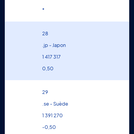
*
28
.jp - Japon
1 417 317
0,50
29
.se - Suède
1 391 270
-0,50