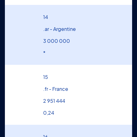
14
.ar - Argentine
3 000 000
*
15
.fr - France
2 951 444
0,24
16