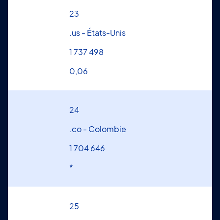
23
.us - États-Unis
1 737 498
0,06
24
.co - Colombie
1 704 646
*
25