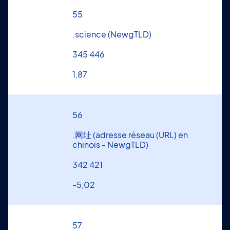
55
.science (NewgTLD)
345 446
1,87
56
.网址 (adresse réseau (URL) en
chinois - NewgTLD)
342 421
-5,02
57