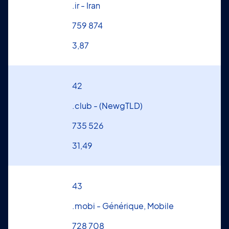
.ir - Iran
759 874
3,87
42
.club - (NewgTLD)
735 526
31,49
43
.mobi - Générique, Mobile
728 708