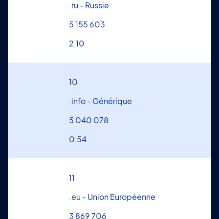
.ru - Russie
5 155 603
2,10
10
.info - Générique
5 040 078
0,54
11
.eu - Union Européenne
3 869 706