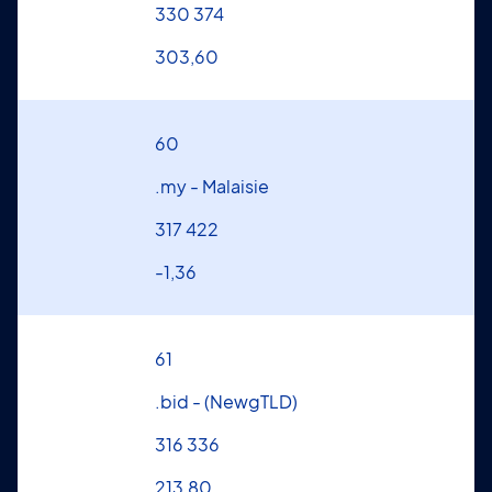
330 374
303,60
60
.my - Malaisie
317 422
-1,36
61
.bid - (NewgTLD)
316 336
213,80