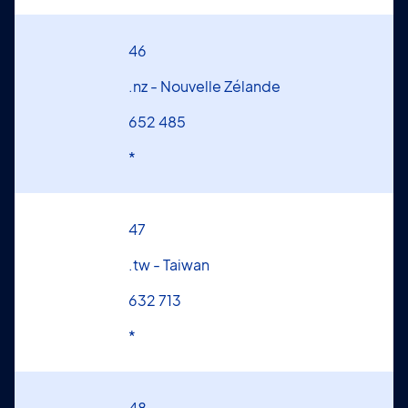
46
.nz - Nouvelle Zélande
652 485
*
47
.tw - Taiwan
632 713
*
48