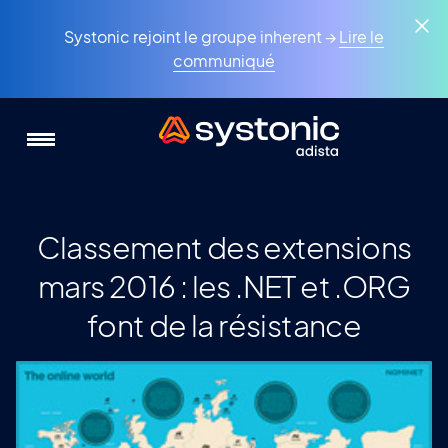
Aller
Panneau de gestion des cookies
au
Systonic rejoint le groupe inherent →
Lire le
contenu
communiqué
principal
Classement des extensions
mars 2016 : les .NET et .ORG
font de la résistance