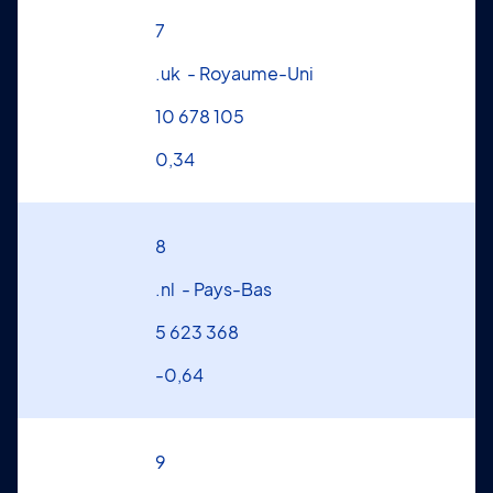
7
.uk - Royaume-Uni
10 678 105
0,34
8
.nl - Pays-Bas
5 623 368
-0,64
9