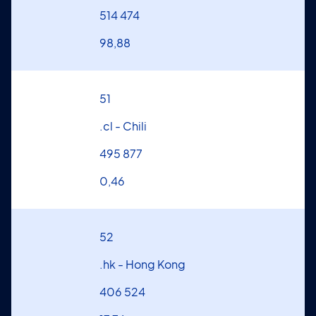
514 474
98,88
51
.cl - Chili
495 877
0,46
52
.hk - Hong Kong
406 524