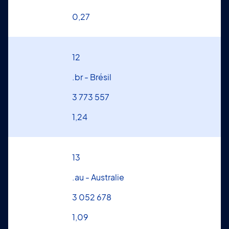
0,27
12
.br - Brésil
3 773 557
1,24
13
.au - Australie
3 052 678
1,09