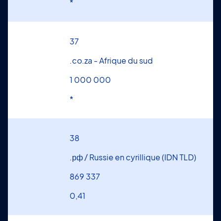
*
37
.co.za - Afrique du sud
1 000 000
*
38
.рф / Russie en cyrillique (IDN TLD)
869 337
0,41