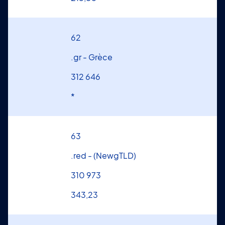
62
.gr - Grèce
312 646
*
63
.red - (NewgTLD)
310 973
343,23