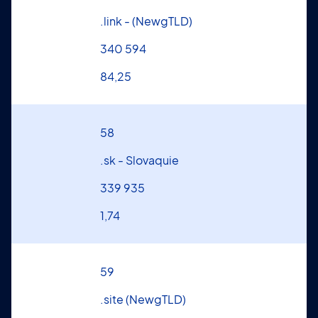
.link - (NewgTLD)
340 594
84,25
58
.sk - Slovaquie
339 935
1,74
59
.site (NewgTLD)