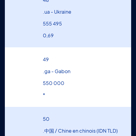
.ua - Ukraine
555 495
0,69
49
.ga - Gabon
550 000
*
50
.中国 / Chine en chinois (IDN TLD)