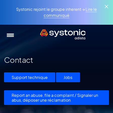
Aller
Panneau de gestion des cookies
au
Systonic rejoint le groupe inherent →
Lire le
contenu
communiqué
principal
Contact
Support technique
Jobs
Report an abuse, file a complaint / Signaler un
abus, déposer une réclamation