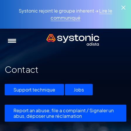
Aller
Panneau de gestion des cookies
au
Systonic rejoint le groupe inherent →
Lire le
contenu
communiqué
principal
Contact
Support technique
Jobs
Report an abuse, file a complaint / Signaler un
abus, déposer une réclamation