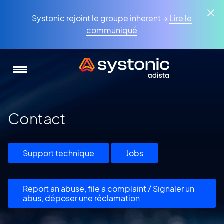
Aller
Panneau de gestion des cookies
au
Systonic rejoint le groupe inherent →
Lire le
contenu
communiqué
principal
Contact
Support technique
Jobs
Report an abuse, file a complaint / Signaler un
abus, déposer une réclamation