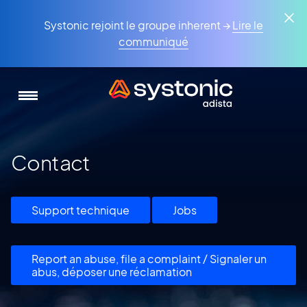
Aller
Panneau de gestion des cookies
au
Systonic rejoint le groupe inherent →
Lire le
contenu
communiqué
principal
Contact
Support technique
Jobs
Report an abuse, file a complaint / Signaler un
abus, déposer une réclamation