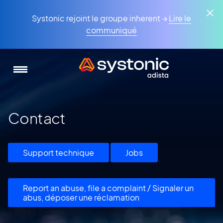
Aller
Panneau de gestion des cookies
au
Systonic rejoint le groupe inherent →
Lire le
contenu
communiqué
principal
Contact
Support technique
Jobs
Report an abuse, file a complaint / Signaler un
abus, déposer une réclamation