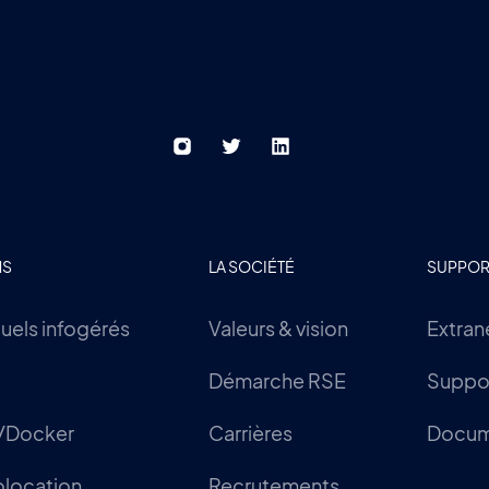
NS
LA SOCIÉTÉ
SUPPOR
tuels infogérés
Valeurs & vision
Extran
Démarche RSE
Suppor
/Docker
Carrières
Docum
olocation
Recrutements