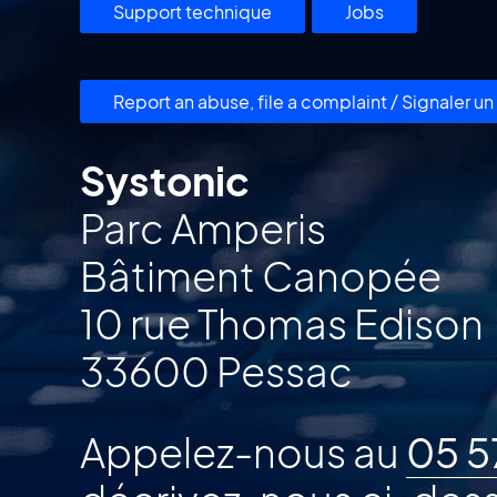
Support technique
Jobs
Report an abuse, file a complaint / Signaler 
Systonic
Parc Amperis
Bâtiment Canopée
10 rue Thomas Edison
33600 Pessac
Appelez-nous au
05 5