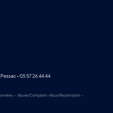
 Pessac •
05 57 26 44 44
 données
Abuse/Complaint • Abus/Réclamation