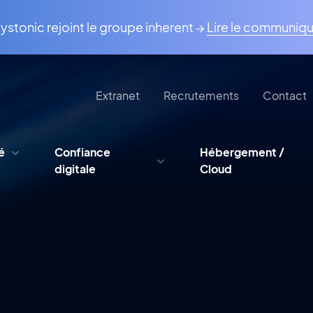
ystonic rejoint le groupe inherent →
Lire le communiq
Extranet
Recrutements
Contact
é
Confiance
Hébergement /
digitale
Cloud