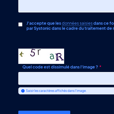
J'accepte que les
données saisies
dans ce for
par Systonic dans le cadre du traitement d
Quel code est dissimulé dans l'image ?
Saisir les caractères affichés dans l'image.