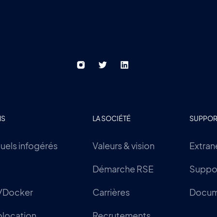
NS
LA SOCIÉTÉ
SUPPOR
tuels infogérés
Valeurs & vision
Extran
Démarche RSE
Suppor
/Docker
Carrières
Docum
olocation
Recrutements