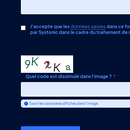
J'accepte que les
données saisies
dans ce for
par Systonic dans le cadre du traitement d
Quel code est dissimulé dans l'image ?
Saisir les caractères affichés dans l'image.