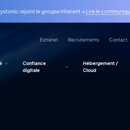
ystonic rejoint le groupe inherent →
Lire le communiq
Extranet
Recrutements
Contact
é
Confiance
Hébergement /
digitale
Cloud