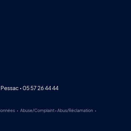
 Pessac •
05 57 26 44 44
 données
Abuse/Complaint • Abus/Réclamation