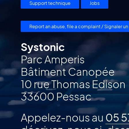
Support technique
Jobs
Report an abuse, file a complaint / Signaler 
Systonic
Parc Amperis
Bâtiment Canopée
10 rue Thomas Edison
33600 Pessac
Appelez-nous au
05 5