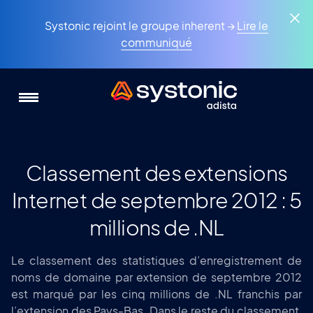
Aller
Panneau de gestion des cookies
au
Systonic rejoint le groupe inherent →
Lire le
contenu
communiqué
principal
Classement des extensions
Internet de septembre 2012 : 5
millions de .NL
Le classement des statistiques d’enregistrement de
noms de domaine par extension de septembre 2012
est marqué par les cinq millions de .NL franchis par
l’extension des Pays-Bas. Dans le reste du classement,