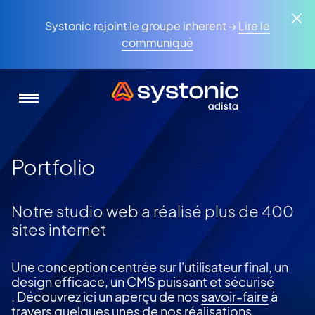
Aller
Panneau de gestion des cookies
au
Systonic rejoint le groupe inherent →
Lire le
contenu
communiqué
principal
Portfolio
Notre studio web a réalisé plus de 400
sites internet
Une conception centrée sur l'utilisateur final, un
design efficace, un
CMS puissant et sécurisé
. Découvrez ici un aperçu de nos
savoir-faire
à
travers quelques unes de nos réalisations.