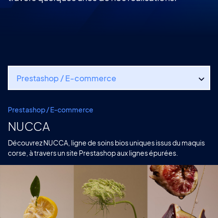
Prestashop / E-commerce
- Tout -
Prestashop / E-commerce
Drupal
NUCCA
Wordpress
Découvrez NUCCA, ligne de soins bios uniques issus du maquis
Prestashop / E-commerce
corse, à travers un site Prestashop aux lignes épurées.
API