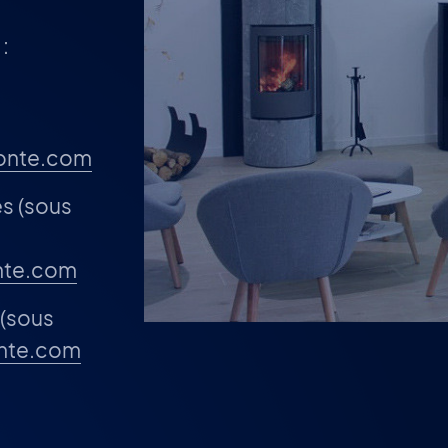
:
fonte.com
es (sous
onte.com
 (sous
onte.com