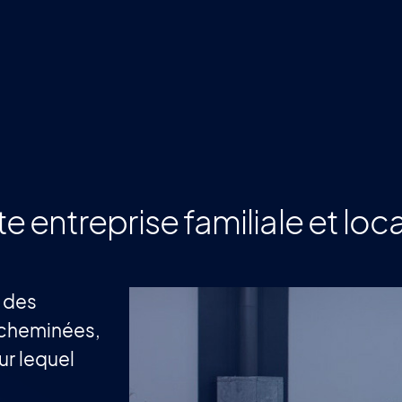
tte entreprise familiale et lo
n des
 cheminées,
ur lequel