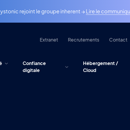
ystonic rejoint le groupe inherent →
Lire le communiq
Extranet
Recrutements
Contact
é
Confiance
Hébergement /
digitale
Cloud