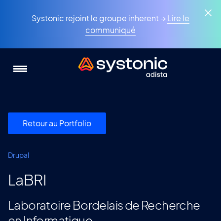
Aller
Panneau de gestion des cookies
au
Systonic rejoint le groupe inherent →
Lire le
contenu
communiqué
principal
Retour au Portfolio
Drupal
LaBRI
Laboratoire Bordelais de Recherche
en Informatique