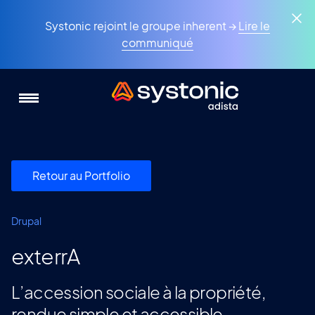
Aller
Panneau de gestion des cookies
au
Systonic rejoint le groupe inherent →
Lire le
contenu
communiqué
principal
Retour au Portfolio
Drupal
exterrA
L’accession sociale à la propriété,
rendue simple et accessible