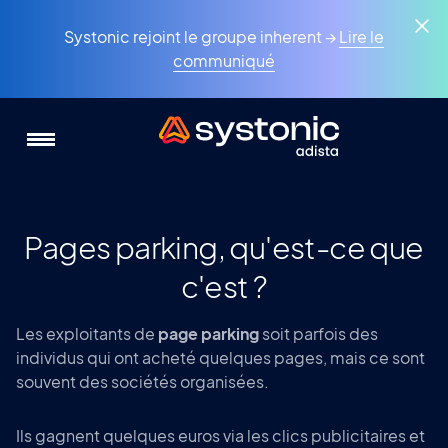
Aller
Panneau de gestion des cookies
au
Systonic rejoint le groupe inherent →
Lire le
contenu
communiqué
principal
Pages parking, qu'est-ce que
c'est ?
Les exploitants de
page parking
soit parfois des
individus qui ont acheté quelques pages, mais ce sont
souvent des sociétés organisées.
Ils gagnent quelques euros via les clics publicitaires et