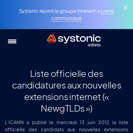
Aller
Panneau de gestion des cookies
au
Systonic rejoint le groupe inherent →
Lire le
contenu
communiqué
principal
Liste officielle des
candidatures aux nouvelles
extensions internet («
NewgTLDs »)
L’ICANN a publié le mercredi 13 juin 2012 la liste
officielle des candidats aux nouvelles extensions