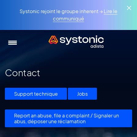
Aller
Panneau de gestion des cookies
au
Systonic rejoint le groupe inherent →
Lire le
contenu
communiqué
principal
Contact
Support technique
Jobs
Report an abuse, file a complaint / Signaler un
abus, déposer une réclamation